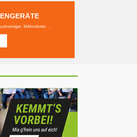
TENGERÄTE
kreiniger, Mähroboter ...