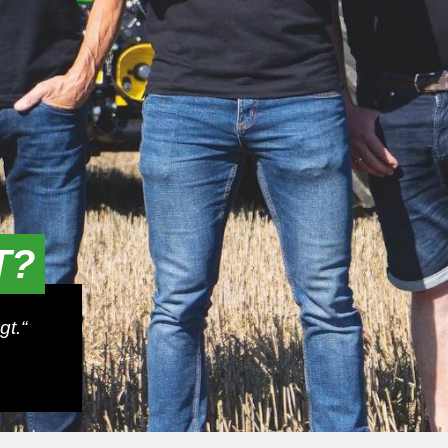
T?
gt.“