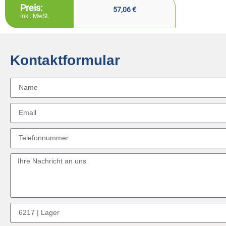
Preis:
57,06
€
inkl. MwSt.
Kontaktformular