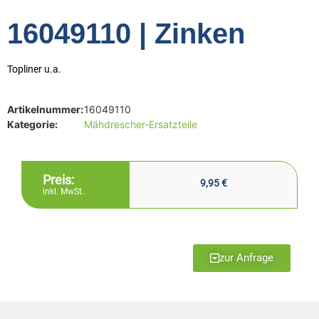
16049110 | Zinken
Topliner u.a.
Artikelnummer:
16049110
Kategorie:
Mähdrescher-Ersatzteile
Preis:
9,95
€
inkl. MwSt.
zur Anfrage