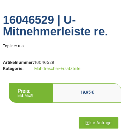
16046529 | U-
Mitnehmerleiste re.
Topliner u.a.
Artikelnummer:
16046529
Kategorie:
Mähdrescher-Ersatzteile
Preis:
19,95
€
inkl. MwSt.
zur Anfrage