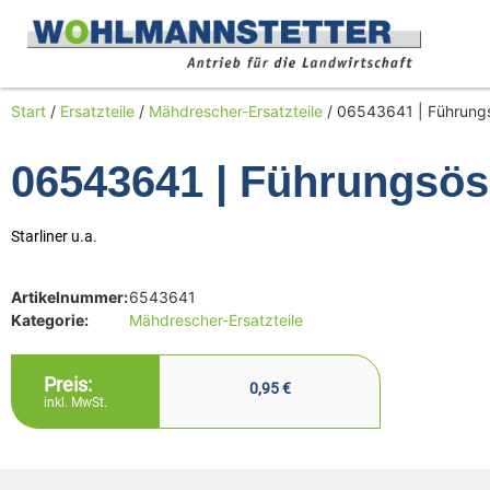
Start
/
Ersatzteile
/
Mähdrescher-Ersatzteile
/ 06543641 | Führung
06543641 | Führungsö
Starliner u.a.
Artikelnummer:
6543641
Kategorie:
Mähdrescher-Ersatzteile
Preis:
0,95
€
inkl. MwSt.