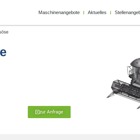
Maschinenangebote
Aktuelles
Stellenange
söse
se
zur Anfrage