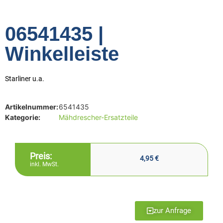
06541435 |
Winkelleiste
Starliner u.a.
Artikelnummer:
6541435
Kategorie:
Mähdrescher-Ersatzteile
Preis:
4,95
€
inkl. MwSt.
zur Anfrage