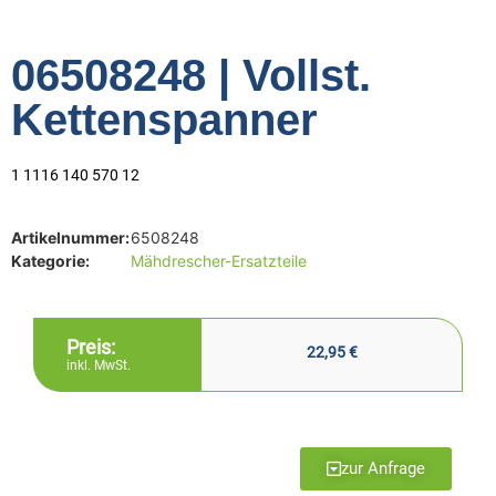
06508248 | Vollst.
Kettenspanner
1 1116 140 570 12
Artikelnummer:
6508248
Kategorie:
Mähdrescher-Ersatzteile
Preis:
22,95
€
inkl. MwSt.
zur Anfrage