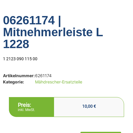
06261174 |
Mitnehmerleiste L
1228
1 2123 090 115 00
Artikelnummer:
6261174
Kategorie:
Mähdrescher-Ersatzteile
Preis:
10,00
€
inkl. MwSt.