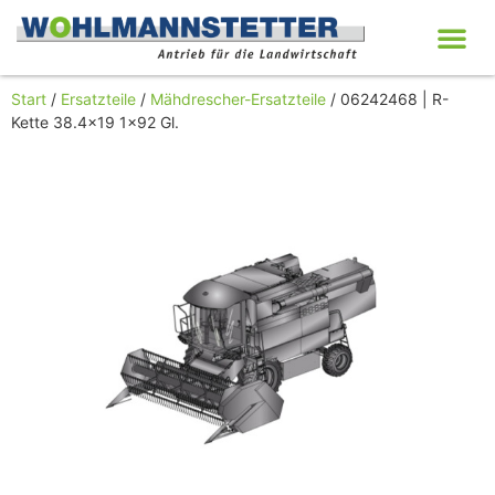
Start
/
Ersatzteile
/
Mähdrescher-Ersatzteile
/ 06242468 | R-
Kette 38.4×19 1×92 Gl.