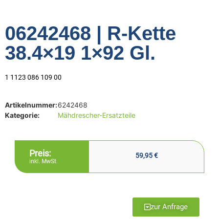
06242468 | R-Kette
38.4×19 1×92 Gl.
1 1123 086 109 00
Artikelnummer:
6242468
Kategorie:
Mähdrescher-Ersatzteile
Preis:
59,95
€
inkl. MwSt.
zur Anfrage