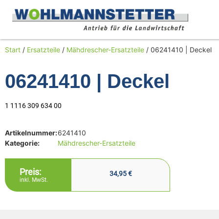
Start
/
Ersatzteile
/
Mähdrescher-Ersatzteile
/ 06241410 | Deckel
06241410 | Deckel
1 1116 309 634 00
Artikelnummer:
6241410
Kategorie:
Mähdrescher-Ersatzteile
Preis:
34,95
€
inkl. MwSt.