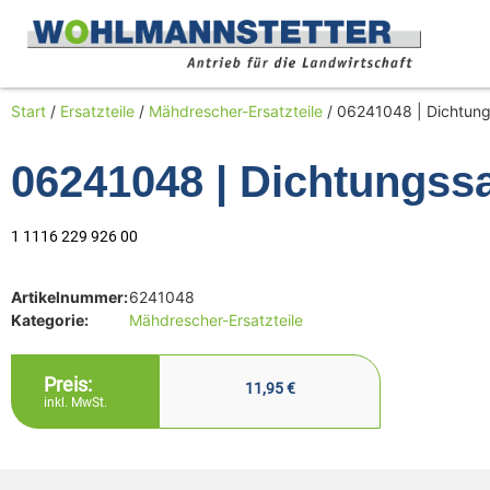
Start
/
Ersatzteile
/
Mähdrescher-Ersatzteile
/ 06241048 | Dichtung
06241048 | Dichtungss
1 1116 229 926 00
Artikelnummer:
6241048
Kategorie:
Mähdrescher-Ersatzteile
Preis:
11,95
€
inkl. MwSt.