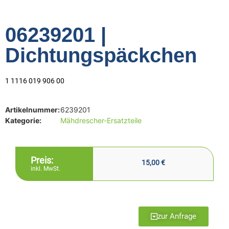
06239201 |
Dichtungspäckchen
1 1116 019 906 00
Artikelnummer:
6239201
Kategorie:
Mähdrescher-Ersatzteile
Preis:
15,00
€
inkl. MwSt.
zur Anfrage