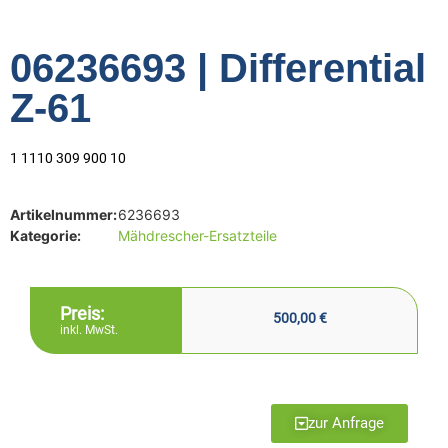
06236693 | Differential
Z-61
1 1110 309 900 10
Artikelnummer:
6236693
Kategorie:
Mähdrescher-Ersatzteile
Preis:
500,00
€
inkl. MwSt.
zur Anfrage