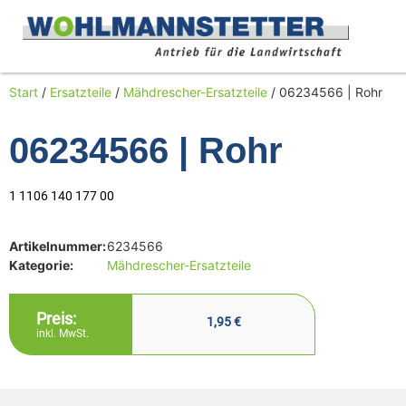
Start
/
Ersatzteile
/
Mähdrescher-Ersatzteile
/ 06234566 | Rohr
06234566 | Rohr
1 1106 140 177 00
Artikelnummer:
6234566
Kategorie:
Mähdrescher-Ersatzteile
Preis:
1,95
€
inkl. MwSt.