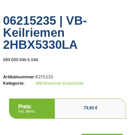
06215235 | VB-
Keilriemen
2HBX5330LA
089 000 946 6.046
Artikelnummer:
6215235
Kategorie:
Mähdrescher-Ersatzteile
Preis:
79,90
€
inkl. MwSt.