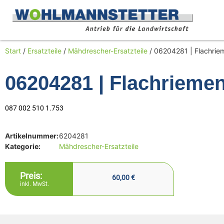
Start
/
Ersatzteile
/
Mähdrescher-Ersatzteile
/ 06204281 | Flachri
06204281 | Flachrieme
087 002 510 1.753
Artikelnummer:
6204281
Kategorie:
Mähdrescher-Ersatzteile
Preis:
60,00
€
inkl. MwSt.