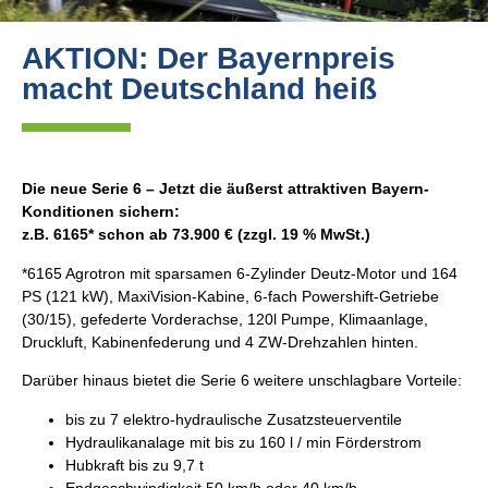
AKTION: Der Bayernpreis
macht Deutschland heiß
Die neue Serie 6 – Jetzt die äußerst attraktiven Bayern-
Konditionen sichern:
z.B. 6165* schon ab 73.900 € (zzgl. 19 % MwSt.)
*6165 Agrotron mit sparsamen 6-Zylinder Deutz-Motor und 164
PS (121 kW), MaxiVision-Kabine, 6-fach Powershift-Getriebe
(30/15), gefederte Vorderachse, 120l Pumpe, Klimaanlage,
Druckluft, Kabinenfederung und 4 ZW-Drehzahlen hinten.
Darüber hinaus bietet die Serie 6 weitere unschlagbare Vorteile:
bis zu 7 elektro-hydraulische Zusatzsteuerventile
Hydraulikanalage mit bis zu 160 l / min Förderstrom
Hubkraft bis zu 9,7 t
Endgeschwindigkeit 50 km/h oder 40 km/h